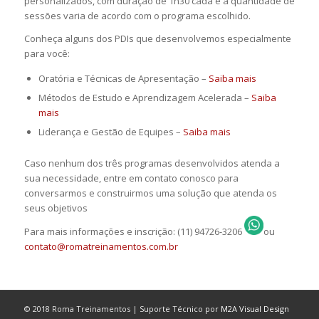
personalizados, com duração de 1h30 cada e a quantidade de
sessões varia de acordo com o programa escolhido.
Conheça alguns dos PDIs que desenvolvemos especialmente
para você:
Oratória e Técnicas de Apresentação –
Saiba mais
Métodos de Estudo e Aprendizagem Acelerada –
Saiba
mais
Liderança e Gestão de Equipes –
Saiba mais
Caso nenhum dos três programas desenvolvidos atenda a
sua necessidade, entre em contato conosco para
conversarmos e construirmos uma solução que atenda os
seus objetivos
Para mais informações e inscrição: (11) 94726-3206
ou
contato@romatreinamentos.com.br
© 2018 Roma Treinamentos | Suporte Técnico por
M2A Visual Design